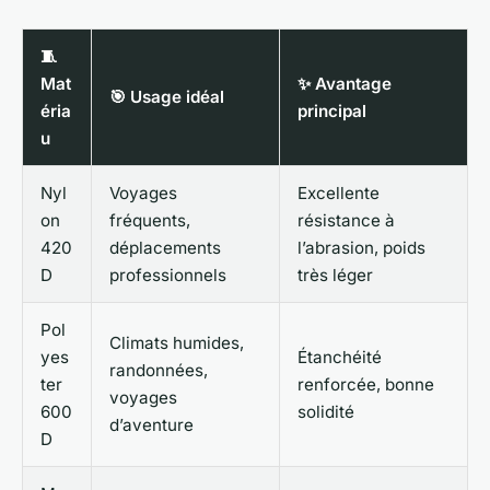
🧵
Mat
✨ Avantage
🎯 Usage idéal
éria
principal
u
Nyl
Voyages
Excellente
on
fréquents,
résistance à
420
déplacements
l’abrasion, poids
D
professionnels
très léger
Pol
Climats humides,
yes
Étanchéité
randonnées,
ter
renforcée, bonne
voyages
600
solidité
d’aventure
D