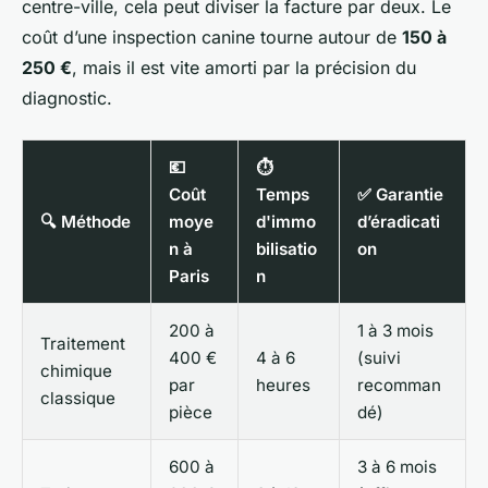
centre-ville, cela peut diviser la facture par deux. Le
coût d’une inspection canine tourne autour de
150 à
250 €
, mais il est vite amorti par la précision du
diagnostic.
💶
⏱
Coût
Temps
✅ Garantie
🔍 Méthode
moye
d'immo
d’éradicati
n à
bilisatio
on
Paris
n
200 à
1 à 3 mois
Traitement
400 €
4 à 6
(suivi
chimique
par
heures
recomman
classique
pièce
dé)
600 à
3 à 6 mois