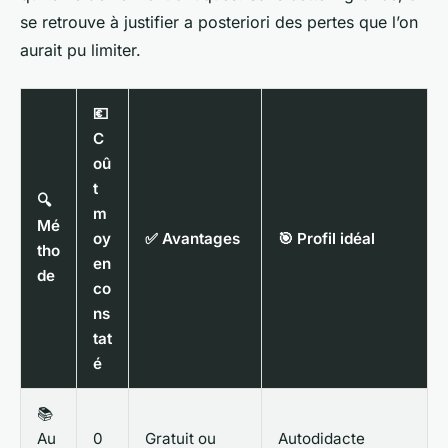
se retrouve à justifier a posteriori des pertes que l’on
aurait pu limiter.
💶
C
oû
t
🔍
m
Mé
oy
✅ Avantages
🎯 Profil idéal
tho
en
de
co
ns
tat
é
📚
Au
0
Gratuit ou
Autodidacte