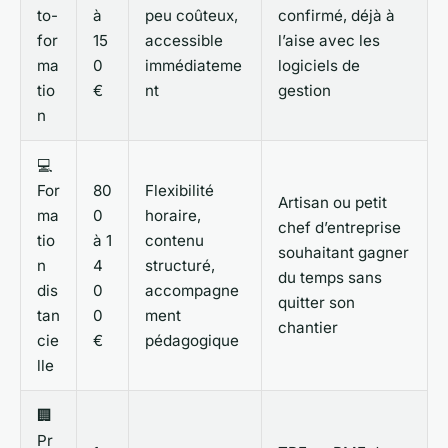
to-
à
peu coûteux,
confirmé, déjà à
for
15
accessible
l’aise avec les
ma
0
immédiateme
logiciels de
tio
€
nt
gestion
n
💻
For
80
Flexibilité
Artisan ou petit
ma
0
horaire,
chef d’entreprise
tio
à 1
contenu
souhaitant gagner
n
4
structuré,
du temps sans
dis
0
accompagne
quitter son
tan
0
ment
chantier
cie
€
pédagogique
lle
🏢
Pr