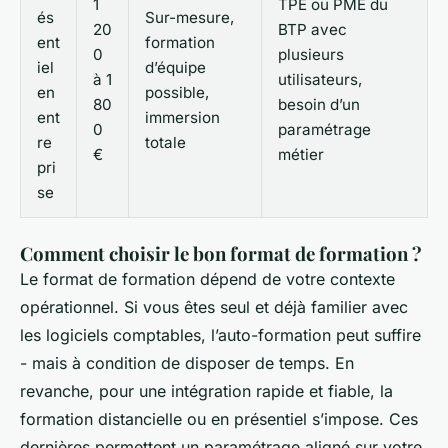
1
TPE ou PME du
és
Sur-mesure,
20
BTP avec
ent
formation
0
plusieurs
iel
d’équipe
à 1
utilisateurs,
en
possible,
80
besoin d’un
ent
immersion
0
paramétrage
re
totale
€
métier
pri
se
Comment choisir le bon format de formation ?
Le format de formation dépend de votre contexte
opérationnel. Si vous êtes seul et déjà familier avec
les logiciels comptables, l’auto-formation peut suffire
- mais à condition de disposer de temps. En
revanche, pour une intégration rapide et fiable, la
formation distancielle ou en présentiel s’impose. Ces
dernières permettent un paramétrage aligné sur votre